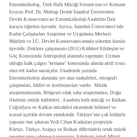
Etnomüzikolog, Türk
Halk
Müziği Yorumcusu ve Kemane
İcracısı
Prof.
Dr. Mehtap Demir İstanbul Üniversitesi
Devlet Konservatuvarı Etnomüzikoloj
i
Anabilim Dalı
kurucu öğretim üyesidir. Ayrıca, İstanbul Üniversitesi’nde
Kadın Çalışmaları Araştırma ve Uygulama Merkezi
Müdürü ve İ.Ü. Devlet Konservatuvarında yönetim kurulu
üyesidir. Doktora çalışmasını (2011) Kültürel Etkileşim ve
Göç Konusunda Antropoloji alanında yapmıştır. Uzman
olduğu halk çalgısı ‘kemane’ konusunda alanda aktif icracı
olan tek kadın sanatçıdır. Akademik yazında
Etnomüzikoloji alanında yer alan makaleleri, etnografi
çalışmaları, bildiri ve konferansları vardır.
Müzik
araştırmalarında, Bölgesel odak saha araştırmaları, Doğu
Akdeniz müzik kültürleri, Anadolu halk müziği ve Balkan
Coğrafyası ve Kafkas müzikleri ekseninde bilimsel ve
icarsal içerikle devam etmektedir.
Türkiye’nin çok kültürlü
yapısını öne çıkaran Yedi Cihan Kadınları projesiyle
Kürtçe, Türkçe, Arapça ve Balkan dillerindeki ortak müzik
repertuvarını sahneye koymuştur. Şahdeniz isimli Müzik