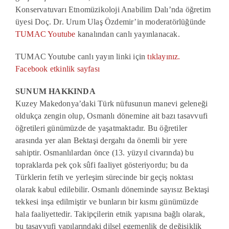
Konservatuvarı Etnomüzikoloj
i
Anabilim Dalı’nda öğretim
üyesi Doç. Dr. Urum Ulaş Özdemir’in moderatörlüğünde
TUMAC Youtube
kanalından canlı yayınlanacak.
TUMAC Youtube canlı yayın linki için
tıklayınız.
Facebook etkinlik sayfası
SUNUM HAKKINDA
Kuzey
Makedonya’daki Türk nüfusunun manevi geleneği
oldukça zengin olup, Osmanlı dönemine ait bazı tasavvufi
öğretileri günümüzde de yaşatmaktadır. Bu öğretiler
arasında yer alan Bektaşi dergahı da önemli bir yere
sahiptir. Osmanlılardan önce (13. yüzyıl civarında) bu
topraklarda pek çok sûfi faaliyet gösteriyordu; bu da
Türklerin fetih ve yerleşim sürecinde bir geçiş noktası
olarak kabul edilebilir. Osmanlı döneminde sayısız Bektaşi
tekkesi inşa edilmiştir ve bunların bir kısmı günümüzde
hala faaliyettedir. Takipçilerin etnik yapısına bağlı olarak,
bu tasavvufi yapılarındaki dilsel egemenlik de değişiklik