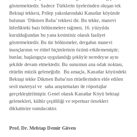
göstermektedir. Sadece Türklerin üyelerinden oluşan tek
Bektaşi tekke
si
, Prilep yakınlarındaki Kanatlar köyünde
bulunan ‘Dikmen Baba’ tekkesi dir. Bu tekke, manevi
liderlikteki bazı bölünmelere rağmen, 16. yüzyılda
kurulduğundan bu yana kesintisiz olarak faaliyet
göstermektedir. Bu tür bölünmeler, dergahın manevi
inançlarının ve ritüel biçimlerinin özünü etkilememiştir;
bunlar, başlangıçta uygulandığı şekliyle neredeyse aynı
şekilde devam etmektedir. Bu
sunumun
ana odak noktası,
ritüelin müzik geleneği
dir.
Bu amaçla, Kanatlar köyündeki
Bektaşi tekke Dikmen Baba’nın
ritüellerinden
elde edilen
sesli materyal
ve
saha araştırmaları ile röportajlar
gerçekleştirilmiştir.
Genel olarak Kanatlar Köyü bektaşi
gelenekleri, kültür çeşitliliği ve repertuar örnekleri
dikkatinize sunulacaktır.
Prof. Dr. Mehtap Demir Güven