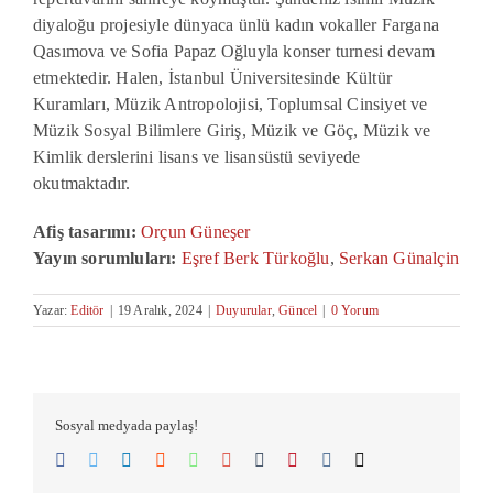
diyaloğu projesiyle dünyaca ünlü kadın vokaller Fargana
Qasımova ve Sofia Papaz Oğluyla konser turnesi devam
etmektedir. Halen, İstanbul Üniversitesinde Kültür
Kuramları, Müzik Antropolojisi, Toplumsal Cinsiyet ve
Müzik Sosyal Bilimlere Giriş, Müzik ve Göç, Müzik ve
Kimlik derslerini lisans ve lisansüstü seviyede
okutmaktadır.
Afiş tasarımı:
Orçun Güneşer
Yayın sorumluları:
Eşref Berk Türkoğlu
,
Serkan Günalçin
Yazar:
Editör
|
19 Aralık, 2024
|
Duyurular
,
Güncel
|
0 Yorum
Sosyal medyada paylaş!
Facebook
Twitter
LinkedIn
Reddit
Whatsapp
Google+
Tumblr
Pinterest
Vk
Email