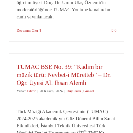
öğretim üyesi Doç. Dr. Urum Ulaş Özdemir'in
moderatörlüğünde TUMAC Youtube kanalından
canlı yayınlanacak.
Devamını Oku
0
TUMAC BSE No. 39: “Kadim bir
müzik türü: Nevbet-i Müretteb” – Dr.
Öğr. Üyesi Ali İhsan Alemli
Yazar:
Editör
|
20 Kasım, 2024
|
Duyurular
,
Güncel
Türk Müziği Akademik Çevresi’nin (TUMAC)
2024-2025 akademik yılı Güz Dönemi Bilim Sanat
Etkinlikleri, İstanbul Teknik Üniversitesi Türk
Musikisi Devlet Konservatuarı (İTÜ TMDK)