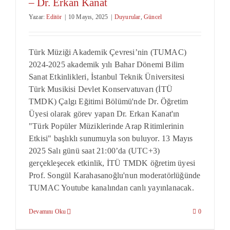
– Dr. Erkan Kanat
Yazar:
Editör
|
10 Mayıs, 2025
|
Duyurular
,
Güncel
Türk Müziği Akademik Çevresi’nin (TUMAC)
2024-2025 akademik yılı Bahar Dönemi Bilim
Sanat Etkinlikleri, İstanbul Teknik Üniversitesi
Türk Musikisi Devlet Konservatuvarı (İTÜ
TMDK) Çalgı Eğitimi Bölümü'nde Dr. Öğretim
Üyesi olarak görev yapan Dr. Erkan Kanat'ın
"Türk Popüler Müziklerinde Arap Ritimlerinin
Etkisi" başlıklı sunumuyla son buluyor. 13 Mayıs
2025 Salı günü saat 21:00’da (UTC+3)
gerçekleşecek etkinlik, İTÜ TMDK öğretim üyesi
Prof. Songül Karahasanoğlu'nun moderatörlüğünde
TUMAC Youtube kanalından canlı yayınlanacak.
Devamını Oku
0