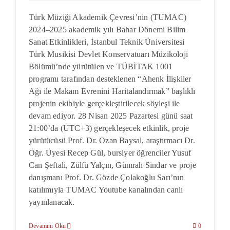
Türk Müziği Akademik Çevresi’nin (TUMAC)
2024–2025 akademik yılı Bahar Dönemi Bilim
Sanat Etkinlikleri, İstanbul Teknik Üniversitesi
Türk Musikisi Devlet Konservatuarı Müzikoloji
Bölümü’nde yürütülen ve TÜBİTAK 1001
programı tarafından desteklenen “Ahenk İlişkiler
Ağı ile Makam Evrenini Haritalandırmak” başlıklı
projenin ekibiyle gerçekleştirilecek söyleşi ile
devam ediyor. 28 Nisan 2025 Pazartesi günü saat
21:00’da (UTC+3) gerçekleşecek etkinlik, proje
yürütücüsü Prof. Dr. Ozan Baysal, araştırmacı Dr.
Öğr. Üyesi Recep Gül, bursiyer öğrenciler Yusuf
Can Şeftali, Zülfü Yalçın, Gümrah Sindar ve proje
danışmanı Prof. Dr. Gözde Çolakoğlu Sarı’nın
katılımıyla TUMAC Youtube kanalından canlı
yayınlanacak.
Devamını Oku
0