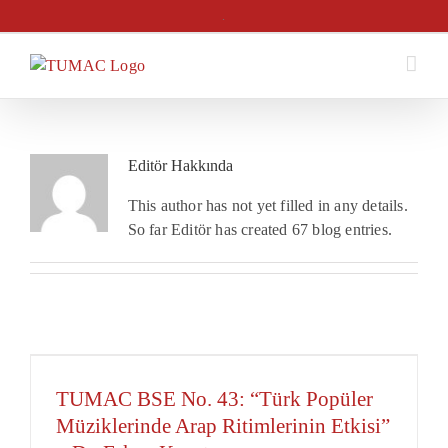
Skip
.
to
content
Editör
Hakkında
This author has not yet filled in any details.
So far Editör has created 67 blog entries.
TUMAC BSE No. 43: “Türk Popüler
Müziklerinde Arap Ritimlerinin Etkisi”