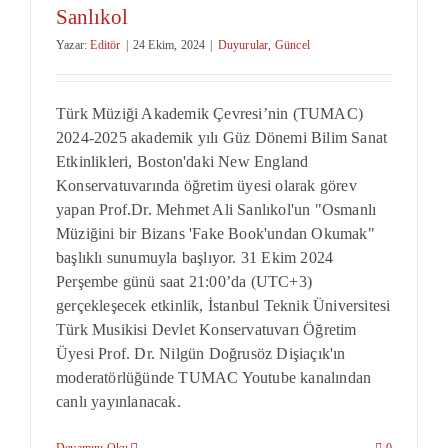
Sanlıkol
Yazar:
Editör
|
24 Ekim, 2024
|
Duyurular
,
Güncel
Türk Müziği Akademik Çevresi’nin (TUMAC)
2024-2025 akademik yılı Güz Dönemi Bilim Sanat
Etkinlikleri, Boston'daki New England
Konservatuvarında öğretim üyesi olarak görev
yapan Prof.Dr. Mehmet Ali Sanlıkol'un "Osmanlı
Müziğini bir Bizans 'Fake Book'undan Okumak"
başlıklı sunumuyla başlıyor. 31 Ekim 2024
Perşembe günü saat 21:00’da (UTC+3)
gerçekleşecek etkinlik, İstanbul Teknik Üniversitesi
Türk Musikisi Devlet Konservatuvarı Öğretim
Üyesi Prof. Dr. Nilgün Doğrusöz Dişiaçık'ın
moderatörlüğünde TUMAC Youtube kanalından
canlı yayınlanacak.
Devamını Oku
0