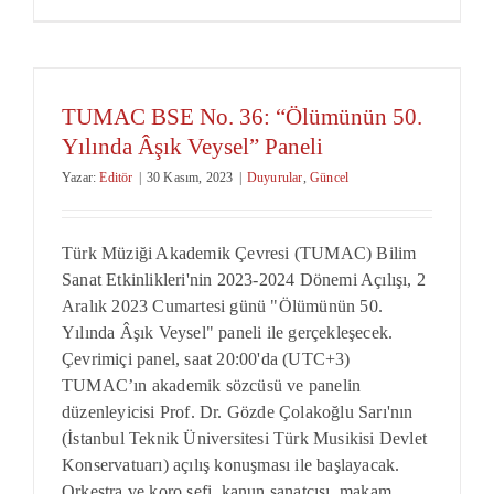
TUMAC BSE No. 36: “Ölümünün 50.
Yılında Âşık Veysel” Paneli
Yazar:
Editör
|
30 Kasım, 2023
|
Duyurular
,
Güncel
Türk Müziği Akademik Çevresi (TUMAC) Bilim
Sanat Etkinlikleri'nin 2023-2024 Dönemi Açılışı, 2
Aralık 2023 Cumartesi günü "Ölümünün 50.
Yılında Âşık Veysel" paneli ile gerçekleşecek.
Çevrimiçi panel, saat 20:00'da (UTC+3)
TUMAC’ın akademik sözcüsü ve panelin
düzenleyicisi Prof. Dr. Gözde Çolakoğlu Sarı'nın
(İstanbul Teknik Üniversitesi Türk Musikisi Devlet
Konservatuarı) açılış konuşması ile başlayacak.
Orkestra ve koro şefi, kanun sanatçısı, makam