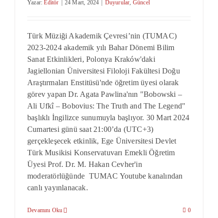
Yazar:
Editör
|
24 Mart, 2024
|
Duyurular
,
Güncel
Türk Müziği Akademik Çevresi’nin (TUMAC)
2023-2024 akademik yılı Bahar Dönemi Bilim
Sanat Etkinlikleri, Polonya Kraków'daki
Jagiellonian Üniversitesi Filoloji Fakültesi Doğu
Araştırmaları Enstitüsü'nde öğretim üyesi olarak
görev yapan Dr. Agata Pawlina'nın "Bobowski ‒
Ali Ufkî ‒ Bobovius: The Truth and The Legend"
başlıklı İngilizce sunumuyla başlıyor. 30 Mart 2024
Cumartesi günü saat 21:00’da (UTC+3)
gerçekleşecek etkinlik, Ege Üniversitesi Devlet
Türk Musikisi Konservatuvarı Emekli Öğretim
Üyesi Prof. Dr. M. Hakan Cevher'in
moderatörlüğünde TUMAC Youtube kanalından
canlı yayınlanacak.
Devamını Oku
0