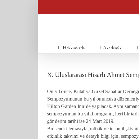
Skip
.
to
content
Hakkımızda
Akademik
X. Uluslararası Hisarlı Ahmet S
On yıl önce, Kütahya Güzel Sanatlar Derneği 
Sempozyumunun bu yıl onuncusu düzenleniyo
Hilton Garden Inn’de yapılacak. Aynı zamanda 
sempozyumun bu yılki programı, ileri bir tari
gönderim tarihi ise 24 Mart 2019.
Bu seneki temasıyla, müzik ve insan ilişkisin
etkinlik takvimi ve detaylı bilgi için, sempoz