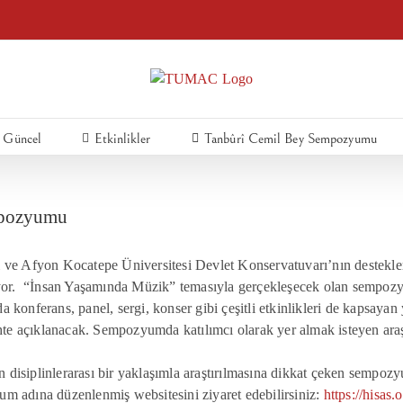
Güncel
Etkinlikler
Tanbûrî Cemil Bey Sempozyumu
empozyumu
ve Afyon Kocatepe Üniversitesi Devlet Konservatuvarı’nın destekler
r. “İnsan Yaşamında Müzik” temasıyla gerçekleşecek olan sempozyu
konferans, panel, sergi, konser gibi çeşitli etkinlikleri de kapsaya
hte açıklanacak. Sempozyumda katılımcı olarak yer almak isteyen araştı
in disiplinlerarası bir yaklaşımla araştırılmasına dikkat çeken sempoz
yum adına düzenlenmiş websitesini ziyaret edebilirsiniz:
https://hisas.o