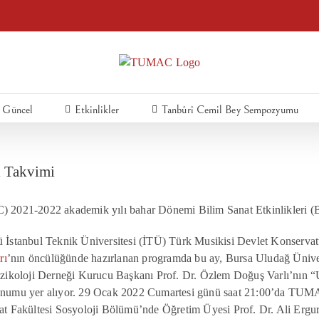
Güncel
Etkinlikler
Tanbûrî Cemil Bey Sempozyumu
 Takvimi
2021-2022 akademik yılı bahar Dönemi Bilim Sanat Etkinlikleri (B
İstanbul Teknik Üniversitesi (İTÜ) Türk Musikisi Devlet Konserva
rı
’nın öncülüğünde hazırlanan programda bu ay, Bursa Uludağ Ünive
ikoloji Derneği Kurucu Başkanı Prof. Dr. Özlem Doğuş Varlı’nın 
sunumu yer alıyor. 29 Ocak 2022 Cumartesi günü saat 21:00’da TUM
iyat Fakültesi Sosyoloji Bölümü’nde Öğretim Üyesi Prof. Dr. Ali Erg