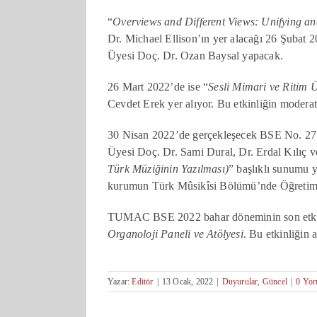
“
Overviews and Different Views: Unifying a
Dr. Michael Ellison’ın yer alacağı 26 Şub
Üyesi Doç. Dr. Ozan Baysal yapacak.
26 Mart 2022’de ise “
Sesli Mimari ve Ritim
Cevdet Erek yer alıyor. Bu etkinliğin mode
30 Nisan 2022’de gerçekleşecek BSE No. 27’
Üyesi Doç. Dr. Sami Dural, Dr. Erdal Kılıç 
Türk Müziğinin Yazılması)
” başlıklı sunumu y
kurumun Türk Mûsikîsi Bölümü’nde Öğretim Ü
TUMAC BSE 2022 bahar döneminin son etkinli
Organoloji Paneli ve Atölyesi
. Bu etkinliğin 
Yazar:
Editör
|
13 Ocak, 2022
|
Duyurular
,
Güncel
|
0 Yo