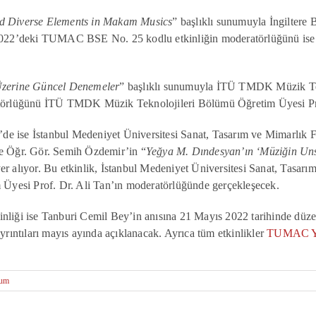
nd Diverse Elements in Makam Musics
” başlıklı sunumuyla İngiltere
at 2022’deki TUMAC BSE No. 25 kodlu etkinliğin moderatörlüğünü
 Üzerine Güncel Denemeler
” başlıklı sunumuyla İTÜ TMDK Müzik Te
ratörlüğünü İTÜ TMDK Müzik Teknolojileri Bölümü Öğretim Üyesi P
de ise İstanbul Medeniyet Üniversitesi Sanat, Tasarım ve Mimarlık 
ve Öğr. Gör. Semih Özdemir’in “
Yeğya M. Dındesyan’ın ‘Müziğin Uns
er alıyor. Bu etkinlik, İstanbul Medeniyet Üniversitesi Sanat, Tasar
yesi Prof. Dr. Ali Tan’ın moderatörlüğünde gerçekleşecek.
ği ise Tanburi Cemil Bey’in anısına 21 Mayıs 2022 tarihinde düz
ayrıntıları mayıs ayında açıklanacak. Ayrıca tüm etkinlikler
TUMAC Y
rum