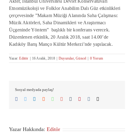
Akter, İstanbul Üniversitesi Devlet Konservatuvarı
Etnomüzikoloji ve Folklor Anabilim Dalı Güz etkinlikleri
çerçevesinde ”Makam Müziği Alanında Saha Çalışması:
Müzik Aktörleri, Saha Dinamikleri ve Araştırmacı
Üçgeninde Yöntem” başlıklı bir konferans verecek.
Düzenlenen etkinlik, 20 Aralık 2018, saat 14.00’de
Kadıköy Barış Manço Kültür Merkezi’nde yapılacak.
Yazar:
Editör
|
16 Aralık, 2018
|
Duyurular
,
Güncel
|
0 Yorum
Sosyal medyada paylaş!
Facebook
Twitter
LinkedIn
Reddit
Whatsapp
Google+
Tumblr
Pinterest
Vk
Email
Yazar Hakkında:
Editör