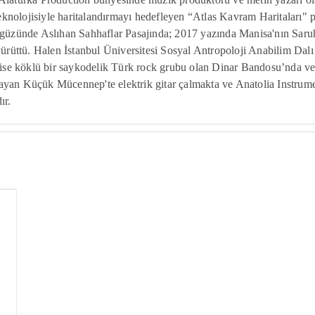
 teknolojisiyle haritalandırmayı hedefleyen “Atlas Kavram Haritaları" p
 güzünde Aslıhan Sahhaflar Pasajında; 2017 yazında Manisa'nın Saru
 yürüttü. Halen İstanbul Üniversitesi Sosyal Antropoloji Anabilim Da
a ise köklü bir saykodelik Türk rock grubu olan Dinar Bandosu’nda ve
yan Küçük Mücennep'te elektrik gitar çalmakta ve Anatolia Instrumen
ır.