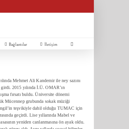
Bağlantılar
İletişim
yılında Mehmet Ali Kandemir ile ney sazını
e girdi. 2015 yılında İ.Ü. OMAR’ın
ışma fırsatı buldu. Üniversite dönemi
Küçük Mücennep grubunda sokak müziği
angil’in teşvikiyle dahil olduğu TUMAC için
asında geçirdi. Lise yıllarında Mabel ve
yasasının yeniden canlanmasına ön ayak oldu.
ak görev aldı. Aynı yıllarda sosyal bilimler