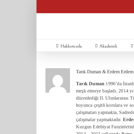
Skip
.
to
content
Hakkımızda
Akademik
Tarık Duman & Erdem Erdem
Tarık Duman
1996’da İstanb
meşk etmeye başladı. 2014 yı
düzenlediği II. Uluslararası 
boyunca çeşitli korolara ve 
çalışmaları yapmakta, Sadred
çalışmalar yapmaktadır.
Erde
Kuzgun Edebiyat Fanzinlerini 
2014 – 2015 yıllarında Retro 