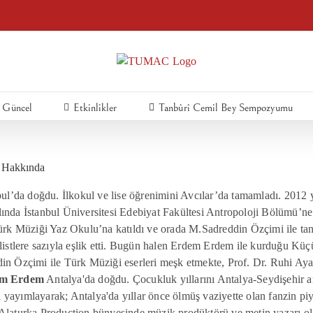
Güncel
Etkinlikler
Tanbûrî Cemil Bey Sempozyumu
Hakkında
ul’da doğdu. İlkokul ve lise öğrenimini Avcılar’da tamamladı. 2012 
lında İstanbul Üniversitesi Edebiyat Fakültesi Antropoloji Bölümü’n
Türk Müziği Yaz Okulu’na katıldı ve orada M.Sadreddin Özçimi ile tan
solistlere sazıyla eşlik etti. Bugün halen Erdem Erdem ile kurduğu 
din Özçimi ile Türk Müziği eserleri meşk etmekte, Prof. Dr. Ruhi Ay
m Erdem
Antalya'da doğdu. Çocukluk yıllarını Antalya-Seydişehir ar
yayımlayarak; Antalya'da yıllar önce ölmüş vaziyette olan fanzin pi
Alaturka Production bünyesinde müzik prodüktörü ve metin yazarı olar