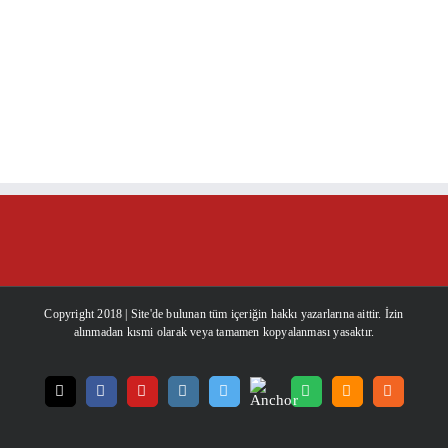
Copyright 2018 | Site'de bulunan tüm içeriğin hakkı yazarlarına aittir. İzin
alınmadan kısmi olarak veya tamamen kopyalanması yasaktır.
Anchor
Email
Facebook
YouTube
Instagram
Twitter
Spotify
Soundcloud
Rss