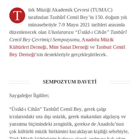
ürk Müziği Akademik Çevresi (TUMAC)
T
tarafından Tanbûrî Cemil Bey’in 150. doğum yılı
münasebetiyle 7-9 Mayıs 2021 tarihleri arasında
düzenlenecek olan
Uluslararası “Üstâd-ı Cihân” Tanbûrî
Cemil Bey Çevrimiçi Sempozyumu,
Anadolu Müzik
Kültürleri Derneği
,
Mim Sanat Derneği
ve
Tanburi Cemil
Bey Derneği
‘nin destekleriyle gerçekleştirilecek.
SEMPOZYUM DAVETİ
Saygıdeğer İlgililer;
“Üstâd-ı Cihân” Tanbûrî Cemil Bey, gerek çalgı
icralarındaki sıra dışı ustalık, gerek makamları algılayış ve
yansıtma biçimindeki zenginlik, gerekse de Anadolu’nun
çok kültürlü müzik birikimini kucaklayan kişiliği sebebiyle,
Türk Müzik kültürünün hafızası olarak anılmayı hak eden