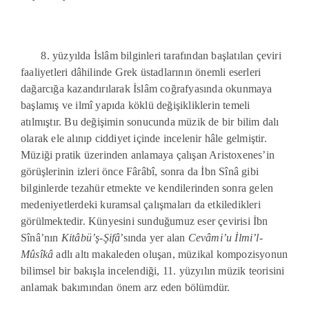
8. yüzyılda İslâm bilginleri tarafından başlatılan çeviri
faaliyetleri dâhilinde Grek üstadlarının önemli eserleri
dağarcığa kazandırılarak İslâm coğrafyasında okunmaya
başlamış ve ilmî yapıda köklü değişikliklerin temeli
atılmıştır. Bu değişimin sonucunda müzik de bir bilim dalı
olarak ele alınıp ciddiyet içinde incelenir hâle gelmiştir.
Müziği pratik üzerinden anlamaya çalışan Aristoxenes’in
görüşlerinin izleri önce Fârâbî, sonra da İbn Sînâ gibi
bilginlerde tezahür etmekte ve kendilerinden sonra gelen
medeniyetlerdeki kuramsal çalışmaları da etkiledikleri
görülmektedir. Künyesini sunduğumuz eser çevirisi İbn
Sînâ’nın
Kitâbü’ş-Şifâ
’sında yer alan
Cevâmi’u İlmi’l-
Mûsîkâ
adlı altı makaleden oluşan, müzikal kompozisyonun
bilimsel bir bakışla incelendiği, 11. yüzyılın müzik teorisini
anlamak bakımından önem arz eden bölümdür.