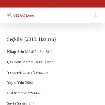
Skip
.
to
content
Seçkiler (2019, Haziran)
Kitap Adı:
Mûsikî – İbn Sînâ
Çeviren:
Ahmet Hakkı Turabi
Yayınevi:
Litera Yayıncılık
Yayın Yılı:
2004
ISBN:
975-6329-06-8
Sayfa Sayısı:
147