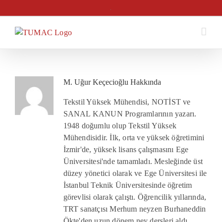
Skip
.
to
content
M. Uğur Keçecioğlu
Hakkında
Tekstil Yüksek Mühendisi, NOTİST ve
SANAL KANUN Programlarının yazarı.
1948 doğumlu olup Tekstil Yüksek
Mühendisidir. İlk, orta ve yüksek öğretimini
İzmir'de, yüksek lisans çalışmasını Ege
Üniversitesi'nde tamamladı. Mesleğinde üst
düzey yönetici olarak ve Ege Üniversitesi ile
İstanbul Teknik Üniversitesinde öğretim
görevlisi olarak çalıştı. Öğrencilik yıllarında,
TRT sanatçısı Merhum neyzen Burhaneddin
Ökte'den uzun dönem ney dersleri aldı.